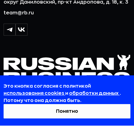
округ Даниловский, пр-кт Андропова, д. 18, к. 3
team@rb.ru
Это кнопка согласия с политикой
использования cookies
и
обработки данных
.
Потому что она должна быть.
© 2012-2026 ООО «РБточкаРУ». ИНН 7729703526, КПП 772501001,
ОГРН 1127746119841
Понятно
ООО «РБточкаРУ» является оператором по обработке
персональных данных, информация об обработке
персональных данных и сведения о реализуемых требованиях
к защите персональных данных отражены в
Политике в