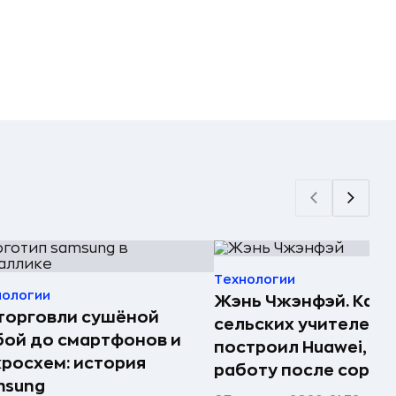
Технологии
нологии
Жэнь Чжэнфэй. Как 
торговли сушёной
сельских учителей
ой до смартфонов и
построил Huawei, по
росхем: история
работу после сорок
msung