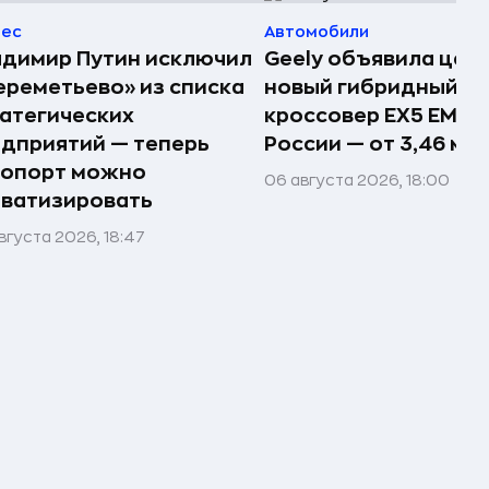
нес
Автомобили
димир Путин исключил
Geely объявила цен
реметьево» из списка
новый гибридный
атегических
кроссовер EX5 EM-R 
дприятий — теперь
России — от 3,46 млн
ропорт можно
06 августа 2026, 18:00
ватизировать
вгуста 2026, 18:47