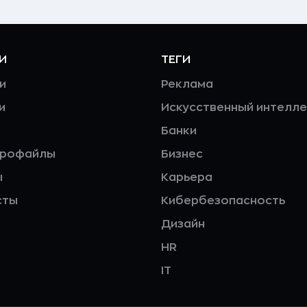
И
ТЕГИ
и
Реклама
и
Искусственный интелле
Банки
профайлы
Бизнес
ы
Карьера
сты
Кибербезопасность
Дизайн
HR
IT