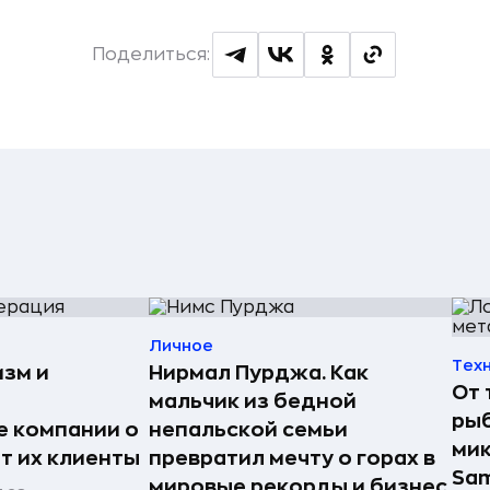
Поделиться:
Личное
Тех
изм и
Нирмал Пурджа. Как
От 
мальчик из бедной
рыб
е компании о
непальской семьи
мик
ят их клиенты
превратил мечту о горах в
Sa
мировые рекорды и бизнес