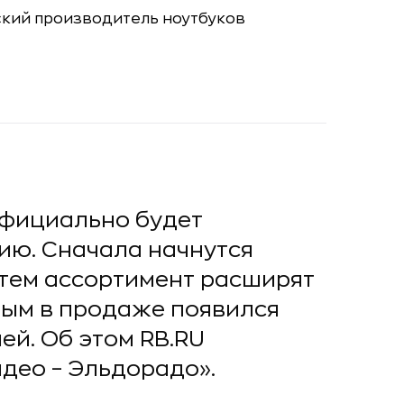
официально будет
сию. Сначала начнутся
атем ассортимент расширят
вым в продаже появился
блей. Об этом RB.RU
део – Эльдорадо».