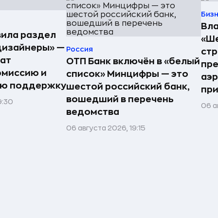
Биз
Вла
ила раздел
«Ше
дизайнеры» —
Россия
стр
ат
ОТП Банк включён в «белый
пре
омиссию и
список» Минцифры — это
аэ
ую поддержку
шестой российский банк,
при
вошедший в перечень
9:30
06 а
ведомства
06 августа 2026, 19:15