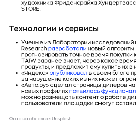
художника Фриденсрайха Хундертвассе
STORE.
Технологии и сервисы
Ученые из Лаборатории исследований и
Research
разработали
новый алгоритм 
прогнозировать точное время покупки 
TAIW заранее знает, через какое врем
продукты, и предложит ему купить их в
«Яндекс»
опубликовал
в своем блоге п
за нарушение каких из них может огран
«Авто.ру» сделал страницы дилеров н
новых профилях
появилась функционал
можно размещать контент о работе дил
пользователи площадки смогут оставля
Фото на обложке: Unsplash