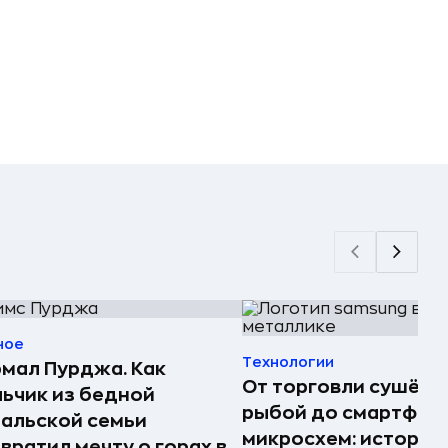
ное
Технологии
мал Пурджа. Как
От торговли сушёно
ьчик из бедной
рыбой до смартфоно
альской семьи
микросхем: история
вратил мечту о горах в