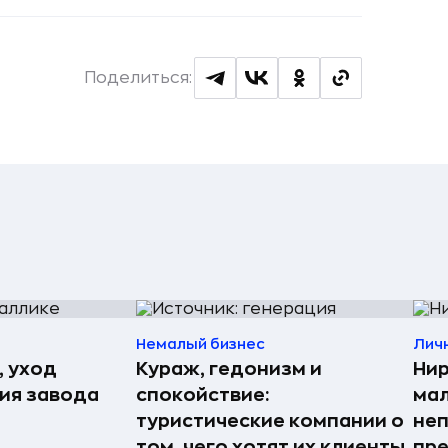
Поделиться:
Немалый бизнес
Лич
, уход
Кураж, гедонизм и
Нир
рия завода
спокойствие:
мал
туристические компании о
неп
том, чего хотят их клиенты
пре