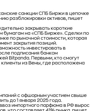
канские санкции СПБ Биржи в цепочке
нию разблокировки активов, пишет
удительно закрывать короткие
м бумагам на «СПБ Бирже». Сделки по
нке по рыночной стоимости, которая
мент закрытия позиций.
зможность инвестировать в
осле подписания банком
ей Bitpanda. Первыми, кто смогут
т клиенты из Вены, где расположена
мпаний с офшорным участием свыше
ть до 1 января 2025 года.
 ввоз импортного парфюма в РФ вырос
нов, что составляет 41% рынка, пишет