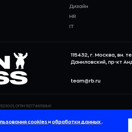
Дизайн
HR
IT
115432, г. Москва, вн. т
Даниловский, пр-кт Андр
team@rb.ru
501001, ОГРН 1127746119841
ерсональных данных,
ООО «РБточкаРУ» использует фай
дения о реализуемых
повышения удобства пользования
льзования cookies
и
обработки данных
.
 в
Политике в отношении
пользовательские данные обраба
своём браузере.