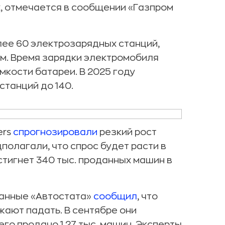
, отмечается в сообщении «Газпром
лее 60 электрозарядных станций,
. Время зарядки электромобиля
мкости батареи. В 2025 году
станций до 140.
ers
спрогнозировали
резкий рост
полагали, что спрос будет расти в
стигнет 340 тыс. проданных машин в
данные «Автостата»
сообщил
, что
ают падать. В сентябре они
го продано 1,27 тыс. машин. Эксперты