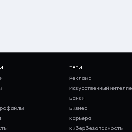
И
ТЕГИ
и
Реклама
и
Искусственный интелле
Банки
профайлы
Бизнес
ы
Карьера
сты
Кибербезопасность