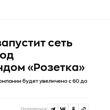
апустит сеть
под
ндом «Розетка»
омпании будет увеличено c 60 до
Поделиться: