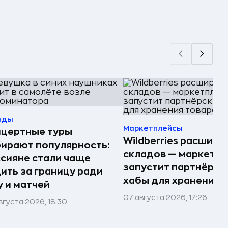
нды
Маркетплейсы
нцертные туры
Wildberries расшири
ирают популярность:
складов — маркетпл
сияне стали чаще
запустит партнёрск
ить за границу ради
хабы для хранения 
 и матчей
07 августа 2026, 17:26
вгуста 2026, 18:30