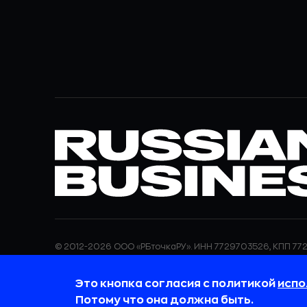
© 2012-2026 ООО «РБточкаРУ». ИНН 7729703526, КПП 772
ООО «РБточкаРУ» является оператором по обработке п
информация об обработке персональных данных и све
Это кнопка согласия с политикой
испо
требованиях к защите персональных данных отражены
обработки персональных данных.
Потому что она должна быть.