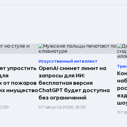
Искусственный интеллект
Тре
ят упростить
OpenAI снимет лимит на
Ко
для
запросы для ИИ:
наб
 от пожаров
бесплатная версия
рос
 их имущество
ChatGPT будет доступна
езд
без ограничений
шоу
0:30
07 августа 2026, 19:30
07 а