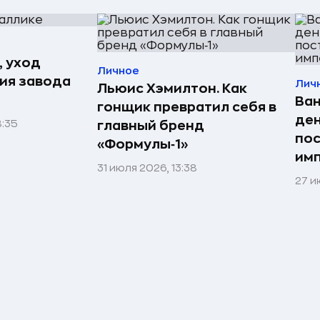
, уход
Личное
рия завода
Лич
Льюис Хэмилтон. Как
Ван
гонщик превратил себя в
ден
8:35
главный бренд
по
«Формулы‑1»
им
31 июля 2026, 13:38
27 и