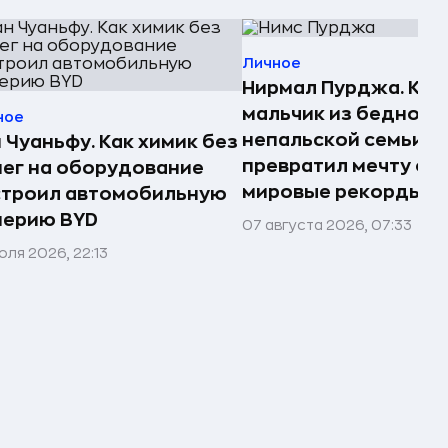
Личное
Нирмал Пурджа. Как
мальчик из бедной
ное
непальской семьи
 Чуаньфу. Как химик без
превратил мечту о г
ег на оборудование
мировые рекорды и 
строил автомобильную
перию BYD
07 августа 2026, 07:33
юля 2026, 22:13