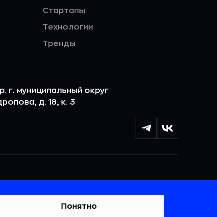
Стартапы
Технологии
Тренды
ер. г. муниципальный округ
опова, д. 18, к. 3
лы cookie с целью персонализации сервисов и
 веб-сайтом. Если вы не хотите, чтобы ваши
тывались, пожалуйста, ограничьте их использование в
Понятно