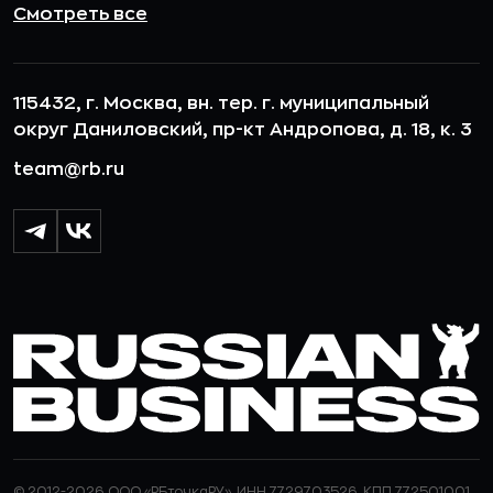
Смотреть все
115432, г. Москва, вн. тер. г. муниципальный
округ Даниловский, пр-кт Андропова, д. 18, к. 3
team@rb.ru
© 2012-2026 ООО «РБточкаРУ». ИНН 7729703526, КПП 772501001,