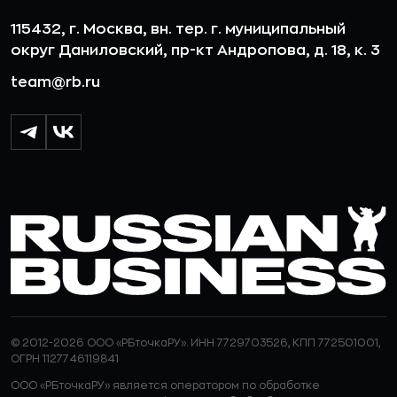
115432, г. Москва, вн. тер. г. муниципальный
округ Даниловский, пр-кт Андропова, д. 18, к. 3
team@rb.ru
© 2012-2026 ООО «РБточкаРУ». ИНН 7729703526, КПП 772501001,
ОГРН 1127746119841
ООО «РБточкаРУ» является оператором по обработке