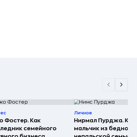
нес
Личное
 Фостер. Как
Нирмал Пурджа. Как
ледник семейного
мальчик из бедной
вного бизнеса
непальской семьи