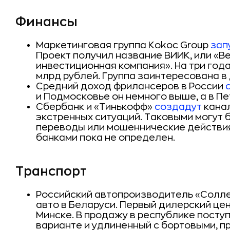
Финансы
Маркетинговая группа Коkос Group
зап
Проект получил название ВИИК, или «В
инвестиционная компания». На три года
млрд рублей. Группа заинтересована в
Средний доход фрилансеров в России
и Подмосковье он немного выше, а в П
Сбербанк и «Тинькофф»
создадут
канал
экстренных ситуаций. Таковыми могут
переводы или мошеннические действи
банками пока не определен.
Транспорт
Российский автопроизводитель «Солл
авто в Беларуси. Первый дилерский це
Минске. В продажу в республике поступ
варианте и удлиненный с бортовыми, 