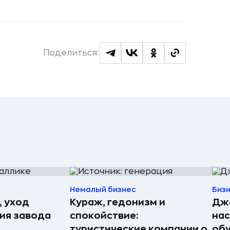
Поделиться:
Немалый бизнес
Биз
, уход
Кураж, гедонизм и
Джо
рия завода
спокойствие:
нас
туристические компании о
обу