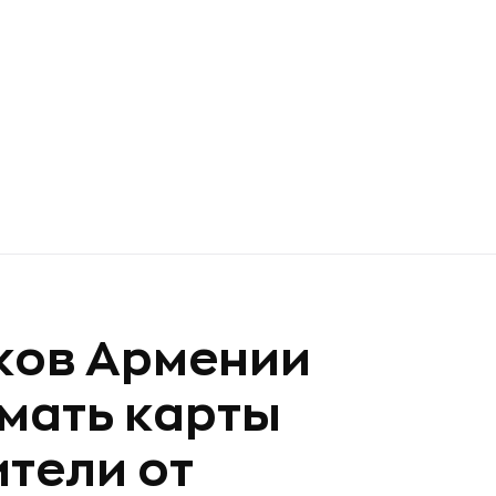
ков Армении
мать карты
ители от