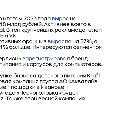
о итогам 2023 года
вырос
на
48 млрд рублей. Активнее всего в
al. В топ крупнейших рекламодателей
Б и VK.
ортивных франшиз
выросло
на 37%, а
14% больше. Интересуются сегментом
ерлион»
зарегистрировал
бренд
питания и корпусов для компьютеров.
.
упке бизнеса детского питания Kraft
овая компания группа АО «Аквалайв
ые площадки в Иванове и
лугода «Черноголовка» будет
z. Также этой весной компания