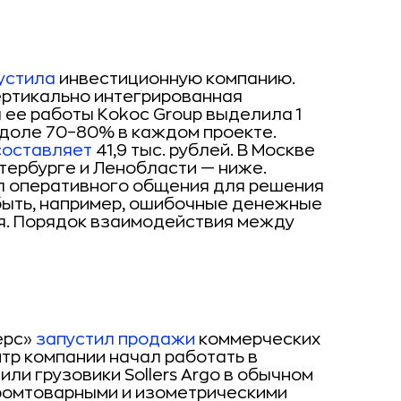
устила
инвестиционную компанию.
ертикально интегрированная
 ее работы Коkос Group выделила 1
 доле 70–80% в каждом проекте.
составляет
41,9 тыс. рублей. В Москве
етербурге и Ленобласти — ниже.
 оперативного общения для решения
 быть, например, ошибочные денежные
я. Порядок взаимодействия между
ерс»
запустил продажи
коммерческих
нтр компании начал работать в
или грузовики Sollers Argo в обычном
промтоварными и изометрическими