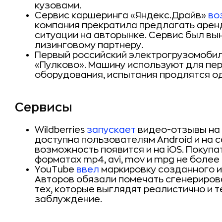
кузовами.
Сервис каршеринга «Яндекс.Драйв»
во
компания прекратила предлагать арен
ситуации на авторынке. Сервис был вы
лизинговому партнеру.
Первый российский электрогрузомоби
«Пулково». Машину используют для пе
оборудования, испытания продлятся од
Сервисы
Wildberries
запускает
видео-отзывы на 
доступна пользователям Android и на 
возможность появится и на iOS. Покупа
форматах mp4, avi, mov и mpg не более
YouTube
ввел
маркировку созданного и
Авторов обязали помечать сгенериров
тех, которые выглядят реалистично и т
заблуждение.