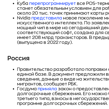
Куба
перепрограммирует
все POS-терми
станет обязательным условием для ра
около 20 тыс. точек принимают карты 
Nvidia
представила
новое поколение ми
искусственного интеллекта. По заявле
мощный чип в мире на сегодняшний ден
соответствующий софт, создана для с
имеет 208 млрд транзисторов. В преды
(выпущена в 2022 году).
Россия
Правительство разработало поправки 
единой базе. В документ предложили 
сведения, данные о виде на жительств
мигрантов, сообщает РБК.
Госдума
приняла
закон о предоставлен
долгосрочные сбережения. Его можно 
третьего типа, взносы в негосударств
программе долгосрочных сбережений.