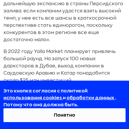
дальнейшую экспансию в страны Персидского
залива. если компании удастся взять высокий
темп, у нее есть все шансы в краткосрочной
перспективе стать единорогом, поскольку
конкурентов в этом регионе все еще
достаточно мало».
В 2022 году Yalla Market планирует привлечь
большой раунд. На запуск 100 новых
дарксторов в Дубае, выход компании в
Саудовскую Аравию и Катар понадобится
около $25 млн инвестиций.
Это кнопка согласия с политикой
Серьезные игрушки
использования cookies
и
обработки данных
.
Потому что она должна быть.
Студия Donut Lab
привлекла
$2,3 млн. В числе
Понятно
инвесторов — Joint Journey Сергея Дашкова,
Сергей Коваленко (основатель Braavo) и