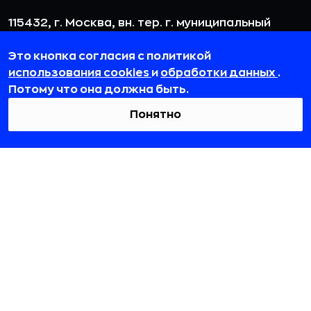
115432, г. Москва, вн. тер. г. муниципальный
округ Даниловский, пр-кт Андропова, д. 18, к. 3
Это кнопка согласия с политикой
team@rb.ru
использования cookies
и
обработки данных
.
Потому что она должна быть.
Понятно
© 2012-2026 ООО «РБточкаРУ». ИНН 7729703526, КПП 772501001,
ОГРН 1127746119841
ООО «РБточкаРУ» является оператором по обработке