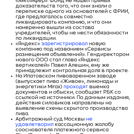
«Амплифер». Фонд не нашел прямых
доказательств того, что они знали о
переписке одного из основателей с ФРИИ,
где предлагалось совместно
ликвидировать компанию, и что они
намеренно вышли из состава
учредителей, чтобы не нести обязанности
по ликвидации.
«Яндекс»
зарегистрировал
новую
компанию под названием «Сервисы
размещения объявлений». Гендиректором
нового ООО стал глава «Яндекс
вертикалей» Павел Алешин, ему же
принадлежит контрольная доля в проекте.
На Ипатовском пивоваренном заводе
(выпускает пиво «Живое», лимонады и
энергетики Mirax)
проходят
выемка
документов и обыски, сообщает РБК со
ссылкой на источники. По данным издания,
действия силовиков направлены на
выявление схемы скрытого производства
пива.
Арбитражный суд Москвы
не
удовлетворил
кассационную жалобу
сооснователя платежного сервиса