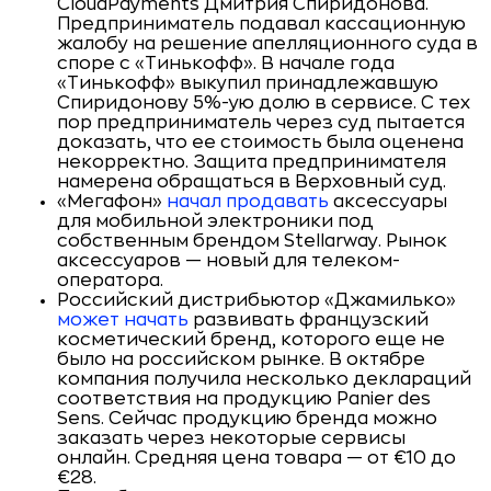
CloudPayments Дмитрия Спиридонова.
Предприниматель подавал кассационную
жалобу на решение апелляционного суда в
споре с «Тинькофф». В начале года
«Тинькофф» выкупил принадлежавшую
Спиридонову 5%-ую долю в сервисе. С тех
пор предприниматель через суд пытается
доказать, что ее стоимость была оценена
некорректно. Защита предпринимателя
намерена обращаться в Верховный суд.
«Мегафон»
начал продавать
аксессуары
для мобильной электроники под
собственным брендом Stellarway. Рынок
аксессуаров — новый для телеком-
оператора.
Российский дистрибьютор «Джамилько»
может начать
развивать французский
косметический бренд, которого еще не
было на российском рынке. В октябре
компания получила несколько деклараций
соответствия на продукцию Panier des
Sens. Сейчас продукцию бренда можно
заказать через некоторые сервисы
онлайн. Средняя цена товара — от €10 до
€28.