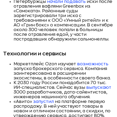
Петербуржцы
начали подавать
иски после
отравления вафлями Greenbox из
«Самоката». Районные суды
зарегистрировали три иска с
требованиями к ООО «Умный ритейл» и к
АО «Грин бокс» о компенсации. В сентябре
около 300 человек попали в больницы
после отравления едой, у части
пострадавших обнаружили сальмонеллы.
Технологии и сервисы
Маркетплейс Ozon изучает
возможность
запуска брокерского сервиса. Компания
заинтересована в расширении
экосистемы, в особенности своего банка.
К 2030 году России понадобится 70 тыс.
ИИ-специалистов. Сейчас вузы
выпускают
3000 разработчиков, дата-сайентистов,
инженеров машинного обучения.
«Авито»
запустил
на платформе первую
распродажу. В ней участвуют товары в
новом и отличном состоянии, а скидки, по
утверждению сервиса, достигают 80%.