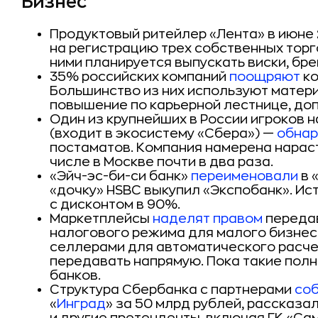
Бизнес
Продуктовый ритейлер «Лента» в июне
на регистрацию трех собственных торг
ними планируется выпускать виски, бре
35% российских компаний
поощряют
ко
Большинство из них используют матер
повышение по карьерной лестнице, до
Один из крупнейших в России игроков 
(входит в экосистему «Сбера») —
обнар
постаматов. Компания намерена нарасти
числе в Москве почти в два раза.
«Эйч-эс-би-си банк»
переименовали
в 
«дочку» HSBC выкупил «Экспобанк». Ис
с дисконтом в 90%.
Маркетплейсы
наделят правом
передав
налогового режима для малого бизнес
селлерами для автоматического расче
передавать напрямую. Пока такие полн
банков.
Структура Сбербанка с партнерами
соб
«
Инград
» за 50 млрд рублей, рассказал