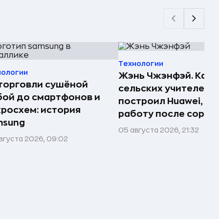
Технологии
нологии
Жэнь Чжэнфэй. Как 
торговли сушёной
сельских учителей
ой до смартфонов и
построил Huawei, по
росхем: история
работу после сорок
msung
05 августа 2026, 21:32
вгуста 2026, 09:02