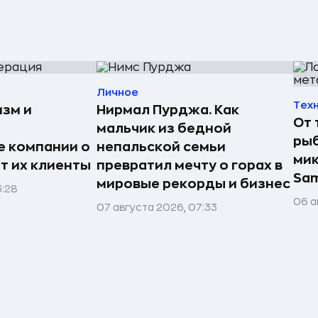
Личное
Тех
изм и
Нирмал Пурджа. Как
От 
мальчик из бедной
рыб
е компании о
непальской семьи
мик
ят их клиенты
превратил мечту о горах в
Sa
мировые рекорды и бизнес
3:28
06 а
07 августа 2026, 07:33