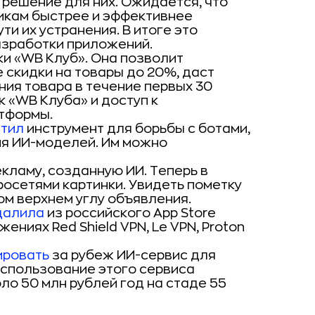
решение для них. Ожидается, что
икам быстрее и эффективнее
ти их устранения. В итоге это
азработки приложений.
и «WB Клуб». Она позволит
 скидки на товары до 20%, даст
ия товара в течение первых 30
к «WB Клуба» и доступ к
тформы.
стил
инструмент для борьбы с ботами,
ия ИИ-моделей. Им можно
кламу, созданную ИИ. Теперь в
осетями картинки. Увидеть пометку
ом верхнем углу объявления.
далила
из российского App Store
ениях Red Shield VPN, Le VPN, Proton
ировать
за рубеж ИИ-сервис для
Использование этого сервиса
о 50 млн рублей год на стаде 55