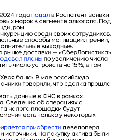
 2024 года
подал
в Роспатент заявки
овых марок в сегменте алкоголя. Под
нди, ром.
нкуренцию среди своих сотрудников.
иальные способы мотивации: премии,
полнительные выходные.
на рынке доставки — «СберЛогистика»
одовал планы
по увеличению числа
ть число устройств на 15%, в том
«Хвоя банк». В мае российскую
точники говорили, что сделка прошла
ать данные в ФНС в рамках
а. Сведения об операциях с
та налога площадки будут
омочия есть только у некоторых
ирается приобрести
девелопера
и источники. На покупку актива были