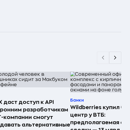
Банки
 даст доступ к API
Wildberries купил би
оронним разработчикам
центр у ВТБ:
T-компании смогут
предполагаемая су
давать альтернативные
сделки — 13 млрд ₽