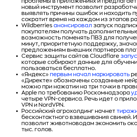
проблемы в приложениях и предлагает 
новый инструмент позволит разработч
выявлять причины ошибок и находить пу
сократит время на каждом из этапов р
Wildberries
анонсировал
запуск подписк
покупателям получать дополнительные
возможность поменять ПВЗ для получен
минут, приоритетную поддержку, значо
предложениям внешних партнеров пла
Сервис защиты сайтов Cloudflare
запу
которые собирают данные для обучен
пользоваться бесплатно.
«Яндекс»
первым начал маркировать
ре
«Директе» обозначены созданные нейр
можно при нажатии на три точки в прав
Apple по требованию Роскомнадзора
у
четыре VPN-сервиса. Речь идет о прилож
VPN и NordVPN.
Российский агрохолдинг начнет
тираж
бесконтактного взвешивания свиней. 
позволит животноводам экономить окол
тыс. голов.