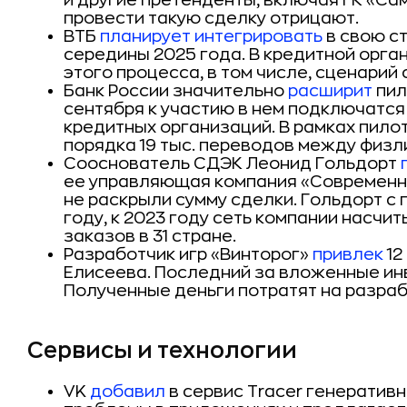
и другие претенденты, включая ГК «Са
провести такую сделку отрицают.
ВТБ
планирует интегрировать
в свою ст
середины 2025 года. В кредитной орг
этого процесса, в том числе, сценарий
Банк России значительно
расширит
пил
сентября к участию в нем подключатся
кредитных организаций. В рамках пил
порядка 19 тыс. переводов между физ
Сооснователь СДЭК Леонид Гольдорт
ее управляющая компания «Современн
не раскрыли сумму сделки. Гольдорт с
году, к 2023 году сеть компании насчи
заказов в 31 стране.
Разработчик игр «Винторог»
привлек
12
Елисеева. Последний за вложенные ин
Полученные деньги потратят на разраб
Сервисы и технологии
VK
добавил
в сервис Tracer генеративн