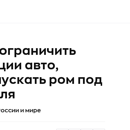
 ограничить
ции авто,
пускать ром под
юля
оссии и мире