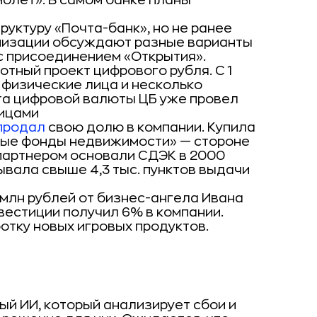
молет». В самом банке планы
руктуру «Почта-банк», но не ранее
анизации обсуждают разные варианты
 с присоединением «Открытия».
отный проект цифрового рубля. С 1
 физические лица и несколько
ота цифровой валюты ЦБ уже провел
лицами
продал
свою долю в компании. Купила
ые фонды недвижимости» — стороне
 партнером основали СДЭК в 2000
тывала свыше 4,3 тыс. пунктов выдачи
 млн рублей от бизнес-ангела Ивана
вестиции получил 6% в компании.
отку новых игровых продуктов.
ый ИИ, который анализирует сбои и