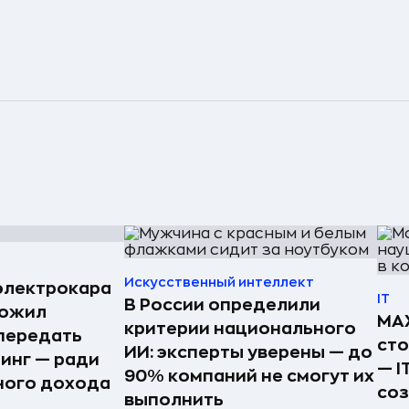
Искусственный интеллект
электрокара
IT
В России определили
ложил
MAX
критерии национального
передать
ст
ИИ: эксперты уверены — до
ринг — ради
— I
90% компаний не смогут их
ного дохода
соз
выполнить