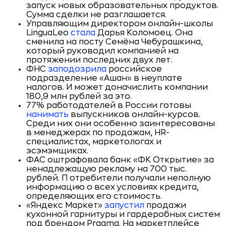
запуск новых образовательных продуктов.
Сумма сделки не разглашается.
Управляющим директором онлайн-школы
LinguaLeo
стала
Дарья Коломоец. Она
сменила на посту Семёна Чебурашкина,
который руководил компанией на
протяжении последних двух лет.
ФНС
заподозрила
российское
подразделение «Ашан» в неуплате
налогов. И может доначислить компании
180,9 млн рублей за это.
77% работодателей в России готовы
нанимать
выпускников онлайн-курсов.
Среди них они особенно заинтересованы
в менеджерах по продажам, HR-
специалистах, маркетологах и
эсэмэмщиках.
ФАС оштрафовала банк «ФК Открытие» за
ненадлежащую рекламу на 700 тыс.
рублей. П отребители получали неполную
информацию о всех условиях кредита,
определяющих его стоимость.
«Яндекс Маркет»
запустил
продажи
кухонной гарнитуры и гардеробных систем
под брендом Pragma. На маркетплейсе