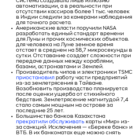
Система создавала лишь иллюзию
автоматизации, а в реальности при
отсутствии кассиров более 1 тыс. человек
в Индии следили за камерами наблюдения
для точного расчета.
Американские власти поручили NASA
разработать единый стандарт времени
для Луны и прочих космических объектов.
для человека на Луне земное время
отстает в среднем на 58,7 микросекунды в
сутки. Отставание создает сложности при
передаче данных между кораблями,
базами, астронавтами и Землей.
Производитель чипов и электроники TSMC
приостановил
работу части предприятий
из-за землетрясения в Тайване.
Возобновить производство планируется
после оценки ущерба от стихийного
бедствия. Землетрясение магнитудой 7,4
стало самым мощным на острове за
последние 25 лет.
Большинство банков Казахстана
прекратили обслуживать
карты «Мир» из-
за санкций. Исключения — «Береке банк» и
ВТБ. В их банкоматах еще можно снять