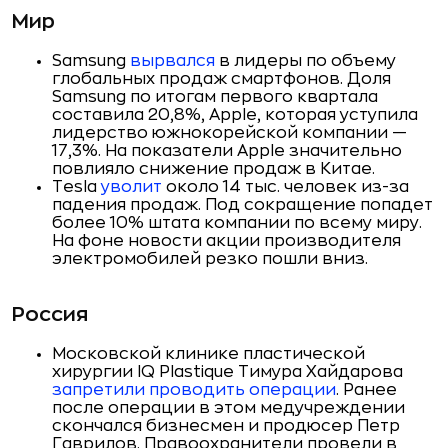
Мир
Samsung
вырвался
в лидеры по объему
глобальных продаж смартфонов. Доля
Samsung по итогам первого квартала
составила 20,8%, Apple, которая уступила
лидерство южнокорейской компании —
17,3%. На показатели Apple значительно
повлияло снижение продаж в Китае.
Tesla
уволит
около 14 тыс. человек из-за
падения продаж. Под сокращение попадет
более 10% штата компании по всему миру.
На фоне новости акции производителя
электромобилей резко пошли вниз.
Россия
Московской клинике пластической
хирургии IQ Plastique Тимура Хайдарова
запретили проводить операции
. Ранее
после операции в этом медучреждении
скончался бизнесмен и продюсер Петр
Гаврилов. Правоохранители провели в