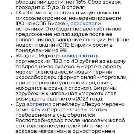
обращении достигнет 15%. Сбор заявок
проходит с 15 до 18 апреля.
ГК «Элемент», специализирующаяся на
микроэлектронике, намерена провести
IPO на «СПБ Бирже»,
рассказали
источники. Это будет первое публичное
предложение на площадке после ее
попадания под западные санкции. На фоне
новости акции «СПБ Биржи» росли в
понедельник на 9%.
«Яндекс Маркет»
начал платить
партнерским ПВЗ по 40 рублей за выдачу
товаров из-за рубежа. В марте в оферту
маркетплейса внесли новый термин
«кроссбордер» (формат онлайн-торговли,
при котором покупатель и продавец
находятся в разных странах). Витрины
зарубежных магазинов «Маркет» стал
размещать еще летом 2023 года.
Суд
запретил
ритейлеру «Леруа Мерлен»
отменять интернет-заказы. С этим
требованием в суд обратился
Роспотребнадзор после массовых жалоб
со стороны покупателей об отмене
заказов магазином в одностороннем