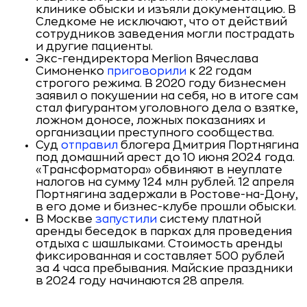
клинике обыски и изъяли документацию. В
Следкоме не исключают, что от действий
сотрудников заведения могли пострадать
и другие пациенты.
Экс-гендиректора Merlion Вячеслава
Симоненко
приговорили
к 22 годам
строгого режима. В 2020 году бизнесмен
заявил о покушении на себя, но в итоге сам
стал фигурантом уголовного дела о взятке,
ложном доносе, ложных показаниях и
организации преступного сообщества.
Суд
отправил
блогера Дмитрия Портнягина
под домашний арест до 10 июня 2024 года.
«Трансформатора» обвиняют в неуплате
налогов на сумму 124 млн рублей. 12 апреля
Портнягина задержали в Ростове-на-Дону,
в его доме и бизнес-клубе прошли обыски.
В Москве
запустили
систему платной
аренды беседок в парках для проведения
отдыха с шашлыками. Стоимость аренды
фиксированная и составляет 500 рублей
за 4 часа пребывания. Майские праздники
в 2024 году начинаются 28 апреля.